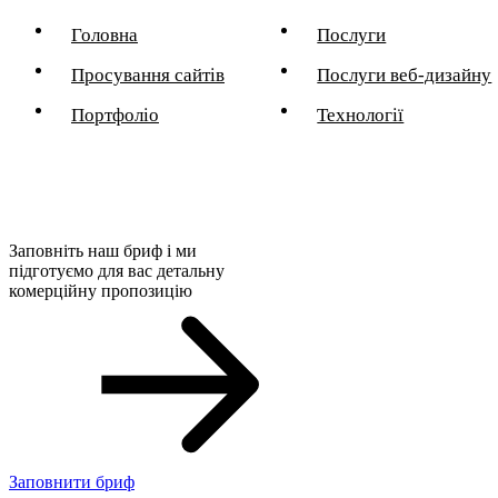
Головна
Послуги
Просування сайтів
Послуги веб-дизайну
Портфоліо
Технології
Заповніть наш бриф і ми
підготуємо для вас детальну
комерційну пропозицію
Заповнити бриф